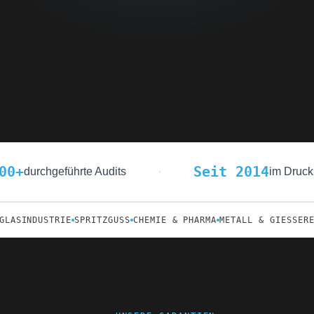
00
+
Seit 2014
durchgeführte Audits
·
im Druck
GLASINDUSTRIE
SPRITZGUSS
CHEMIE & PHARMA
METALL & GIESSERE