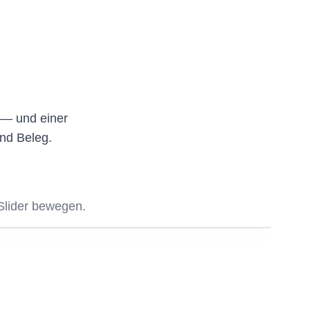
n — und einer
und Beleg.
lider bewegen.
NACHHER