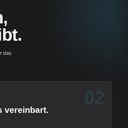
,
bt.
r das
02
 vereinbart.