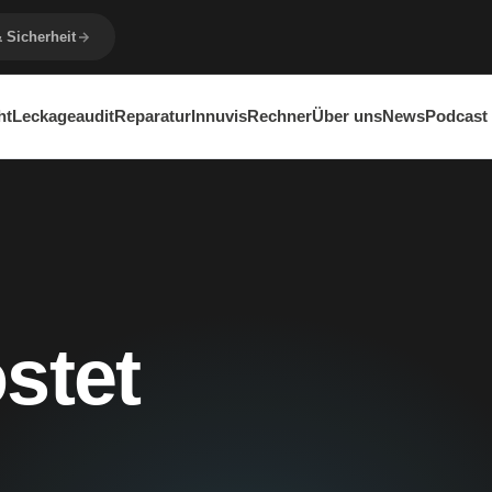
& Sicherheit
ht
Leckageaudit
Reparatur
Innuvis
Rechner
Über uns
News
Podcast
stet