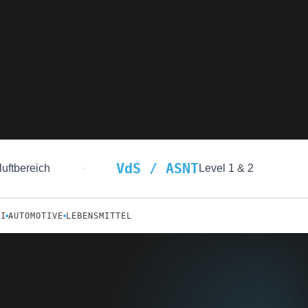
VdS / ASNT
luftbereich
·
Level 1 & 2
I
AUTOMOTIVE
LEBENSMITTEL