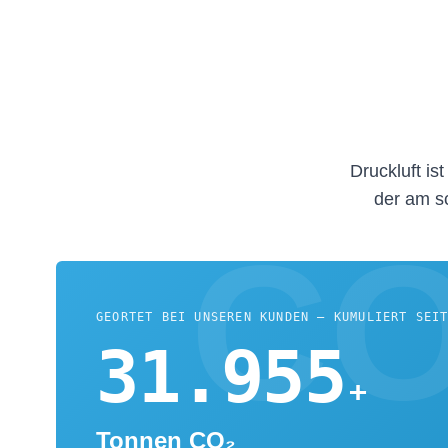
Druckluft is
der am sc
GEORTET BEI UNSEREN KUNDEN — KUMULIERT SEI
31.978
+
Tonnen CO₂